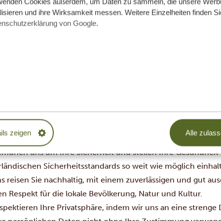
wenden Cookies außerdem, um Daten zu sammeln, die unsere Werb
isieren und ihre Wirksamkeit messen. Weitere Einzelheiten finden Si
enschutzerklärung von Google
.
as ist noch nicht alles …
ia Specialist ist nicht nur Mitglied der SGR, sondern auch M
eter der Reiseindustrie garantiert, dass unsere Dienstleistu
lten. So können Sie sich noch wohler fühlen, wenn Sie Ihre
NVR garantiert
e Mitgliedschaft im ANVR bedeutet für Sie als Kunde von Tanz
ils zeigen
Alle zulas
rbeiten mit ehrlichen Bedingungen.
emühen uns um Ihre Sicherheit und stellen Ihre Gesundheit 
rländischen Sicherheitsstandards so weit wie möglich einhal
ns reisen Sie nachhaltig, mit einem zuverlässigen und gut a
n Respekt für die lokale Bevölkerung, Natur und Kultur.
spektieren Ihre Privatsphäre, indem wir uns an eine strenge 