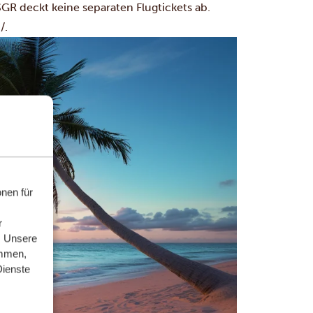
GR deckt keine separaten Flugtickets ab.
/.
nen für
r
. Unsere
ammen,
Dienste