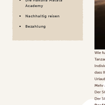
Die Hakuna Matata
Academy
Nachhaltig reisen
Bezahlung
Wie f
Tanzan
Indivi
dass I
Urlau
Mehr 
Der S
Der S