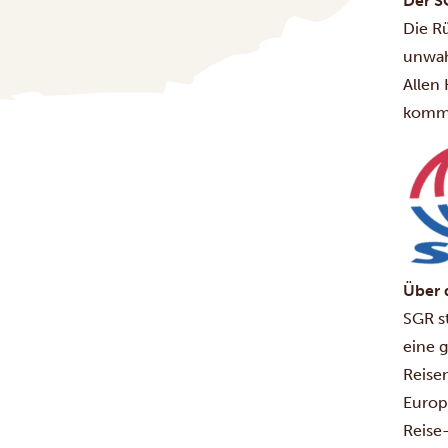
Der S
Die R
unwahr
Allen
komm
Über 
SGR st
eine 
Reise
Europ
Reise