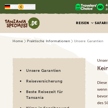
4
€
DE
Euro
B
Tanzania Specialist
REISEN
SAFARI
Home
Praktische Informationen
Unsere Garantien
Unser
Kei
Unsere Garantien
Reiseversicherung
Diese
wenn 
Beste Reisezeit für
bevors
Tansania
des S