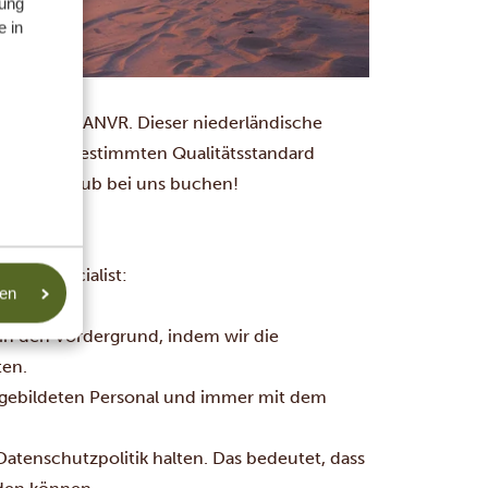
ung
e in
itglied des ANVR. Dieser niederländische
ngen einen bestimmten Qualitätsstandard
n Traumurlaub bei uns buchen!
ania Specialist:
sen
in den Vordergrund, indem wir die
ten.
usgebildeten Personal und immer mit dem
Datenschutzpolitik halten. Das bedeutet, dass