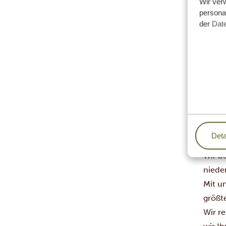
Wir ver
personal
der
Dat
Aber d
Tanzan
Vertr
einha
Der A
Unser
Deta
Wir a
Wir b
niede
Mit u
größte
Wir re