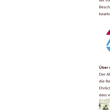
wir I
Besch
bearbe
Über
Der A
die R
Ehrli
dass 