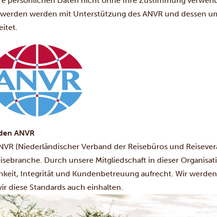
hre persönlichen Daten nicht ohne Ihre Zustimmung verwen
werden werden mit Unterstützung des ANVR und dessen umfa
itet.
 den ANVR
NVR (Niederländischer Verband der Reisebüros und Reiseveran
eisebranche. Durch unsere Mitgliedschaft in dieser Organisat
chkeit, Integrität und Kundenbetreuung aufrecht. Wir werden
wir diese Standards auch einhalten.