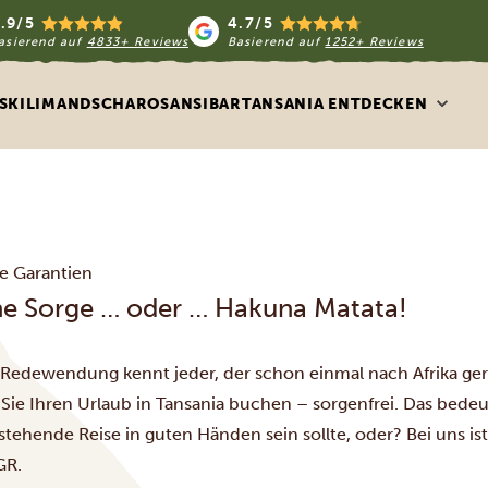
.9/5
4.7/5
asierend auf
4833+ Reviews
Basierend auf
1252+ Reviews
S
KILIMANDSCHARO
SANSIBAR
TANSANIA ENTDECKEN
e Garantien
ne Sorge … oder … Hakuna Matata!
 Redewendung kennt jeder, der schon einmal nach Afrika gerei
Sie Ihren Urlaub in Tansania buchen – sorgenfrei. Das bedeut
tehende Reise in guten Händen sein sollte, oder? Bei uns ist 
GR.