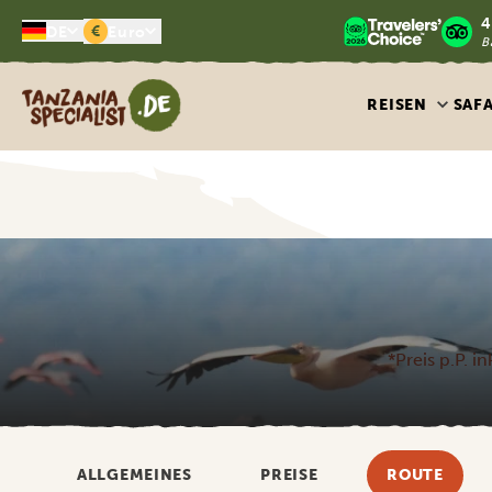
4
€
DE
Euro
B
Tanzania Specialist
REISEN
SAF
*Preis p.P. i
ALLGEMEINES
PREISE
ROUTE