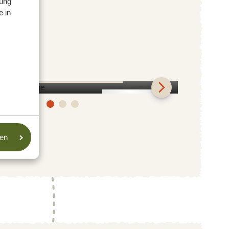
ung
e in
Sangaiwe Tented Lodge
SILBER
sen