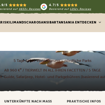
.9/5
4.7/5
asierend auf
4833+ Reviews
Basierend auf
1252+ Reviews
ARIS
KILIMANDSCHARO
SANSIBAR
TANSANIA ENTDECKEN
5 Tage Safari-Verlängerung – nördliche Parks
*
AB 960 €
/ TIERWELT IN ALL IHREN FACETTEN / 5 TAGE
nkl. Guide, Safarijeep, Hotel- und Parkgebühren (basierend a
UNTERKÜNFTE NACH MASS
PRAKTISCHE INFOS