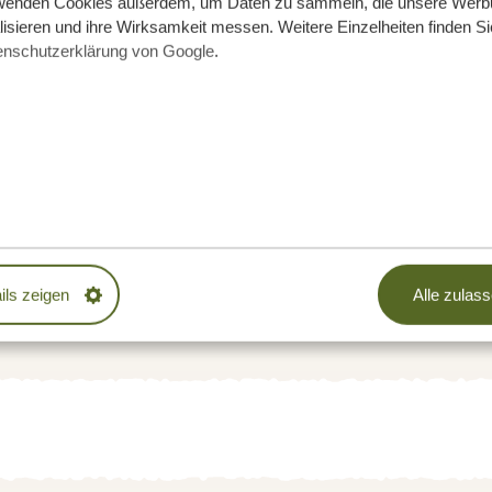
wenden Cookies außerdem, um Daten zu sammeln, die unsere Werb
rquelle in der Trockenzeit zahlreiche
isieren und ihre Wirksamkeit messen. Weitere Einzelheiten finden Si
ilienmitgliedern an!
Video Tarangire
enschutzerklärung von Google
.
nyara Kilimamoja Lodge by Wellworth
ge
mp
PLATIN
oja Lodge by Wellworth
ils zeigen
Alle zulas