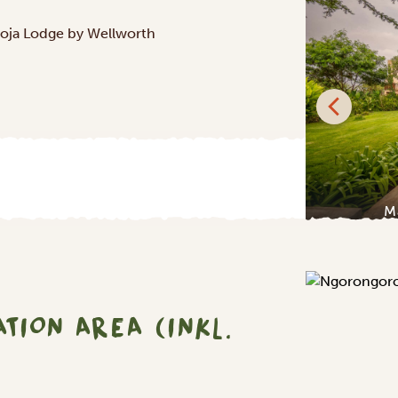
PLATIN
oja Lodge by Wellworth
nyara Kilimamoja Lodge by Wellworth
M
ION AREA (INKL.