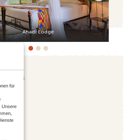
Ahadi Lodge
nen für
r
. Unsere
ammen,
Dienste