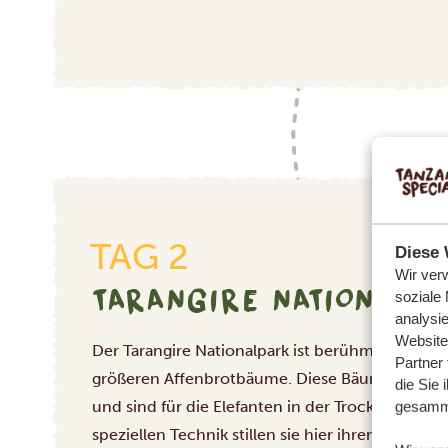
TAG 2
Diese 
Wir ver
TARANGIRE NATIONALPA
soziale
analysi
Website
Der Tarangire Nationalpark ist berühmt für sei
Partner
größeren Affenbrotbäume. Diese Bäume können
die Sie 
und sind für die Elefanten in der Trockenzeit ei
gesamme
speziellen Technik stillen sie hier ihren Durst. 