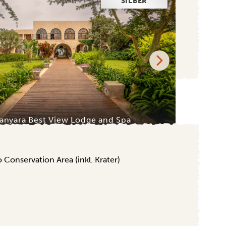
SILBER
anyara Best View Lodge and Spa