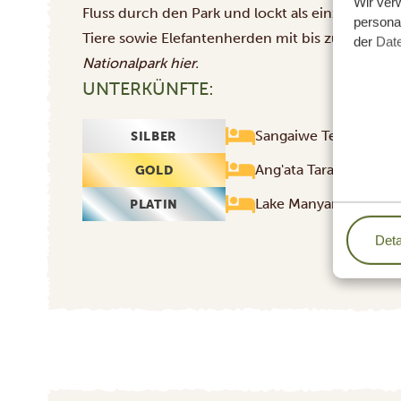
Wir ver
Fluss durch den Park und lockt als einzige Wasse
personal
Tiere sowie Elefantenherden mit bis zu 250 Fam
der
Dat
Nationalpark
hier
.
UNTERKÜNFTE:
Lake Ma
Sangaiwe Tented Lod
SILBER
Ang'ata Tarangire Ca
GOLD
Lake Manyara Kilimam
PLATIN
Deta