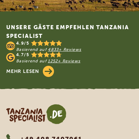
Footer
UNSERE GÄSTE EMPFEHLEN TANZANIA
SPECIALIST
4.9/5
Basierend auf
4833+ Reviews
4.7/5
Basierend auf
1252+ Reviews
MEHR LESEN
Tanzania Specialist
+49 408 7407061