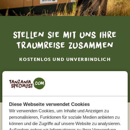
Stellen Sie mit uns Ihre
Traumreise zusammen
KOSTENLOS UND UNVERBINDLICH
JETZT ZUSAMMENSTELLEN
Diese Webseite verwendet Cookies
Wir verwenden Cookies, um Inhalte und Anzeigen zu
Sprechen Sie mit einem
personalisieren, Funktionen für soziale Medien anbieten zu
können und die Zugriffe auf unsere Website zu analysieren.
Außerdem geben wir Informationen zu Ihrer Verwendung