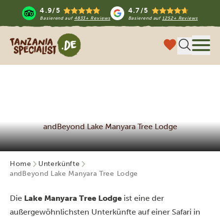
4.9/5
4.7/5
Basierend auf
4833+ Reviews
Basierend auf
1252+ Reviews
Tanzania Specialist
Menü
andBeyond Lake Manyara Tree Lodge
Home
Unterkünfte
andBeyond Lake Manyara Tree Lodge
Die
Lake Manyara Tree Lodge
ist eine der
außergewöhnlichsten Unterkünfte auf einer Safari in