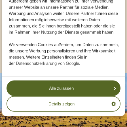
Reiseberater
Außerdem geben wir Informationen zu Ihrer Verwendung
unserer Website an unsere Partner für soziale Medien,
Werbung und Analysen weiter. Unsere Partner führen diese
UNSERE EXPERTEN HELFEN IHNEN GERN
Informationen möglicherweise mit weiteren Daten
zusammen, die Sie ihnen bereitgestellt haben oder die sie
im Rahmen Ihrer Nutzung der Dienste gesammelt haben.
DE:
+494087407061
Wir verwenden Cookies außerdem, um Daten zu sammeln,
die unsere Werbung personalisieren und ihre Wirksamkeit
ANDERE LÄNDER
messen. Weitere Einzelheiten finden Sie in
der
Datenschutzerklärung von Google
.
Alle zulassen
Details zeigen