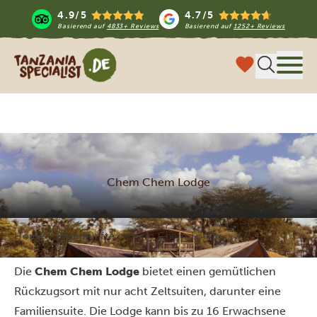
4.9/5
4.7/5
Basierend auf
4833+ Reviews
Basierend auf
1252+ Reviews
Tanzania Specialist
Menü
Chem Chem Lodge
Home
Unterkünfte
Chem Chem Lodge
Die
Chem Chem Lodge
bietet einen gemütlichen
Rückzugsort mit nur acht Zeltsuiten, darunter eine
Familiensuite. Die Lodge kann bis zu 16 Erwachsene