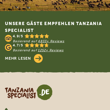
Footer
UNSERE GÄSTE EMPFEHLEN TANZANIA
SPECIALIST
4.9/5
Basierend auf
4833+ Reviews
4.7/5
Basierend auf
1252+ Reviews
MEHR LESEN
Tanzania Specialist