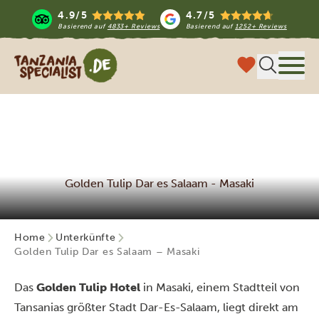
4.9/5
4.7/5
Basierend auf
4833+ Reviews
Basierend auf
1252+ Reviews
Tanzania Specialist
Menü
Golden Tulip Dar es Salaam - Masaki
Home
Unterkünfte
Golden Tulip Dar es Salaam – Masaki
Das
Golden Tulip Hotel
in Masaki, einem Stadtteil von
Tansanias größter Stadt Dar-Es-Salaam, liegt direkt am