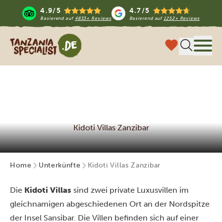
4.9/5
4.7/5
Basierend auf
4833+ Reviews
Basierend auf
1252+ Reviews
Tanzania Specialist
Menü
Kidoti Villas Zanzibar
Home
Unterkünfte
Kidoti Villas Zanzibar
Die
Kidoti Villas
sind zwei private Luxusvillen im
gleichnamigen abgeschiedenen Ort an der Nordspitze
der Insel Sansibar. Die Villen befinden sich auf einer