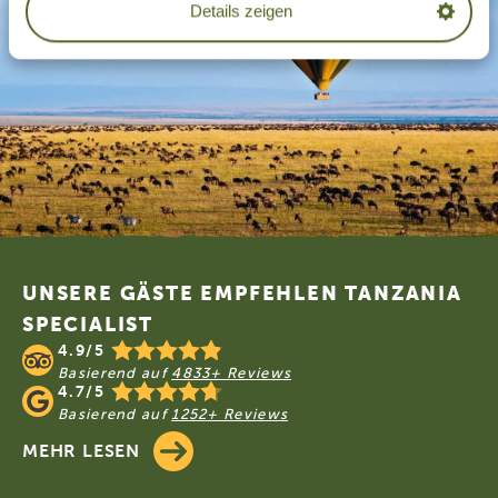
Details zeigen
Footer
UNSERE GÄSTE EMPFEHLEN TANZANIA
SPECIALIST
4.9/5
Basierend auf
4833+ Reviews
4.7/5
Basierend auf
1252+ Reviews
MEHR LESEN