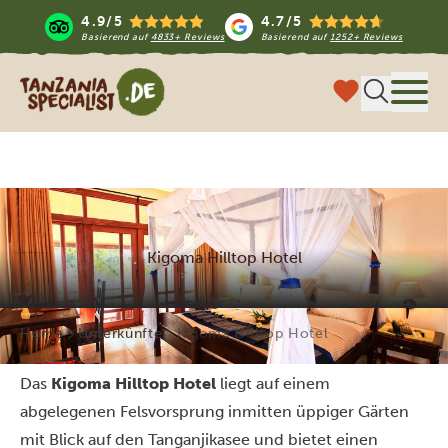
4.9/5
4.7/5
Basierend auf
4833+ Reviews
Basierend auf
1252+ Reviews
Tanzania Specialist
Menü
Kigoma Hilltop Hotel
Home
Unterkünfte
Kigoma Hilltop Hotel
Das
Kigoma Hilltop Hotel
liegt auf einem
abgelegenen Felsvorsprung inmitten üppiger Gärten
mit Blick auf den Tanganjikasee und bietet einen