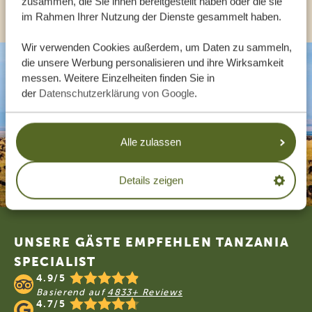
ANDERE LÄNDER
zusammen, die Sie ihnen bereitgestellt haben oder die sie
im Rahmen Ihrer Nutzung der Dienste gesammelt haben.
Wir verwenden Cookies außerdem, um Daten zu sammeln,
die unsere Werbung personalisieren und ihre Wirksamkeit
messen. Weitere Einzelheiten finden Sie in
der
Datenschutzerklärung von Google
.
Alle zulassen
Details zeigen
Footer
UNSERE GÄSTE EMPFEHLEN TANZANIA
SPECIALIST
4.9/5
Basierend auf
4833+ Reviews
4.7/5