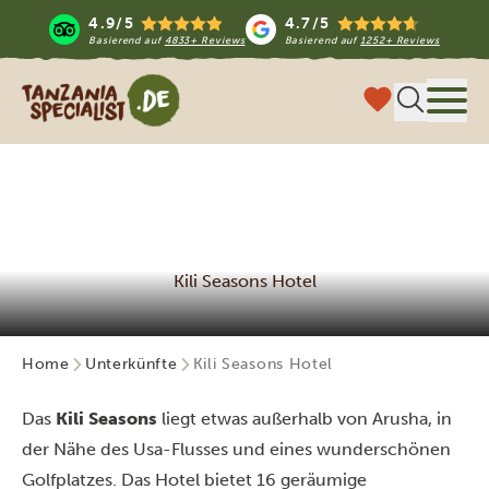
4.9/5
4.7/5
Basierend auf
4833+ Reviews
Basierend auf
1252+ Reviews
Tanzania Specialist
Menü
Kili Seasons Hotel
Home
Unterkünfte
Kili Seasons Hotel
Das
Kili Seasons
liegt etwas außerhalb von Arusha, in
der Nähe des Usa-Flusses und eines wunderschönen
Golfplatzes. Das Hotel bietet 16 geräumige