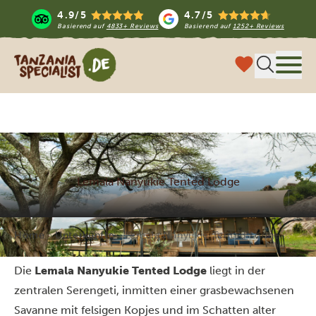
4.9/5
4.7/5
Basierend auf
4833+ Reviews
Basierend auf
1252+ Reviews
Tanzania Specialist
Menü
Lemala Nanyukie Tented Lodge
Home
Unterkünfte
Lemala Nanyukie Tented Lodge
Die
Lemala Nanyukie Tented Lodge
liegt in der
zentralen Serengeti, inmitten einer grasbewachsenen
Savanne mit felsigen Kopjes und im Schatten alter