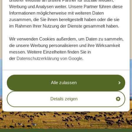
unserer Website an unsere Partner für soziale Medien,
UNSERE EXPERTEN HELFEN IHNEN GERN
Werbung und Analysen weiter. Unsere Partner führen diese
Informationen möglicherweise mit weiteren Daten
zusammen, die Sie ihnen bereitgestellt haben oder die sie
DE:
+494087407061
im Rahmen Ihrer Nutzung der Dienste gesammelt haben.
Wir verwenden Cookies außerdem, um Daten zu sammeln,
ANDERE LÄNDER
die unsere Werbung personalisieren und ihre Wirksamkeit
messen. Weitere Einzelheiten finden Sie in
der
Datenschutzerklärung von Google
.
Alle zulassen
Details zeigen
Footer