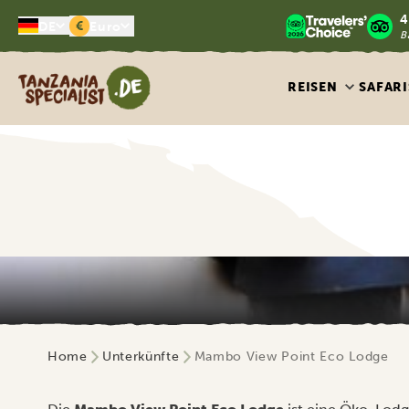
4
€
DE
Euro
B
Tanzania Specialist
REISEN
SAFARI
Home
Unterkünfte
Mambo View Point Eco Lodge