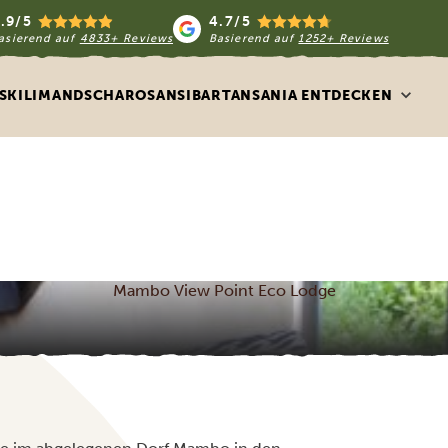
.9/5
4.7/5
asierend auf
4833+ Reviews
Basierend auf
1252+ Reviews
S
KILIMANDSCHARO
SANSIBAR
TANSANIA ENTDECKEN
Mambo View Point Eco Lodge