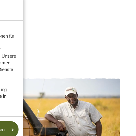
nen für
r
. Unsere
ammen,
Dienste
ung
e in
sen