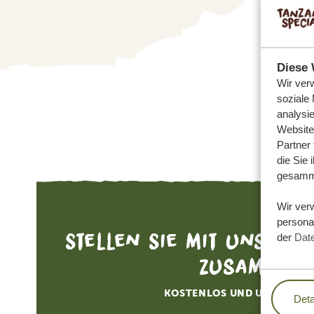
Diese 
Wir ver
soziale
analysi
Website
Partner
die Sie 
gesamme
Wir ver
personal
Stellen Sie mit uns Ihr
der
Dat
zusammen
KOSTENLOS UND UNVERBIN
Deta