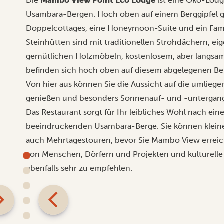
Die
Mambo View Point Eco Lodge
ist eine Öko-Lod
Usambara-Bergen. Hoch oben auf einem Berggipfel g
Doppelcottages, eine Honeymoon-Suite und ein Famili
Steinhütten sind mit traditionellen Strohdächern, e
gemütlichen Holzmöbeln, kostenlosem, aber langsa
befinden sich hoch oben auf diesem abgelegenen Ber
Von hier aus können Sie die Aussicht auf die umlieg
genießen und besonders Sonnenauf- und -untergang s
Das Restaurant sorgt für Ihr leibliches Wohl nach ei
beeindruckenden Usambara-Berge. Sie können klei
auch Mehrtagestouren, bevor Sie Mambo View erreich
von Menschen, Dörfern und Projekten und kulturelle
ebenfalls sehr zu empfehlen.