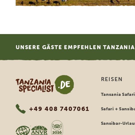
Footer
UNSERE GÄSTE EMPFEHLEN TANZANIA 
Tanzania Specialist
REISEN
Tansania Safar
+49 408 7407061
Safari + Sansib
Sansibar-Urla