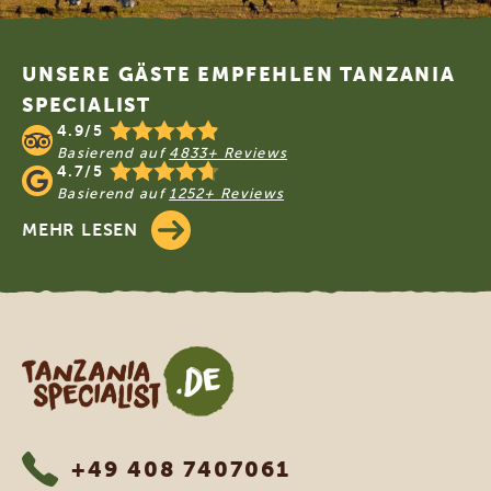
Footer
UNSERE GÄSTE EMPFEHLEN TANZANIA
SPECIALIST
4.9/5
Basierend auf
4833+ Reviews
4.7/5
Basierend auf
1252+ Reviews
MEHR LESEN
Tanzania Specialist
+49 408 7407061