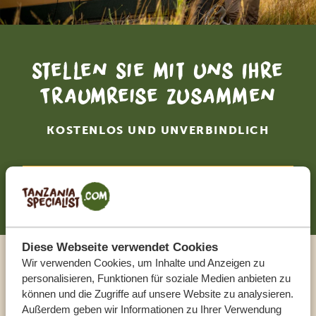
Stellen Sie mit uns Ihre
Traumreise zusammen
KOSTENLOS UND UNVERBINDLICH
JETZT ZUSAMMENSTELLEN
Diese Webseite verwendet Cookies
Wir verwenden Cookies, um Inhalte und Anzeigen zu
Sprechen Sie mit einem
personalisieren, Funktionen für soziale Medien anbieten zu
können und die Zugriffe auf unsere Website zu analysieren.
Reiseberater
Außerdem geben wir Informationen zu Ihrer Verwendung