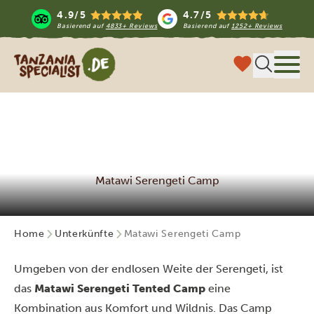
4.9/5
4.7/5
Basierend auf
4833+ Reviews
Basierend auf
1252+ Reviews
Tanzania Specialist
Menü
Matawi Serengeti Camp
Home
Unterkünfte
Matawi Serengeti Camp
Umgeben von der endlosen Weite der Serengeti, ist
das
Matawi Serengeti Tented Camp
eine
Kombination aus Komfort und Wildnis. Das Camp