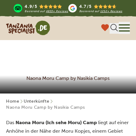
4.9/5
4.7/5
Basierend auf
4833+ Reviews
Basierend auf
1252+ Reviews
Tanzania Specialist
Menü
Naona Moru Camp by Nasikia Camps
Home
Unterkünfte
Naona Moru Camp by Nasikia Camps
Das
Naona Moru (Ich sehe Moru) Camp
liegt auf einer
Anhöhe in der Nähe der Moru Kopjes, einem Gebiet