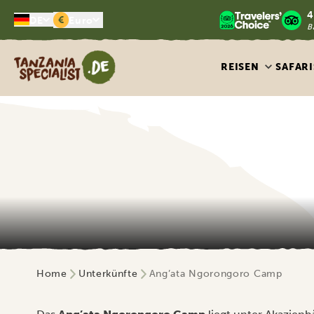
4
€
DE
Euro
B
Tanzania Specialist
REISEN
SAFARI
Home
Unterkünfte
Ang’ata Ngorongoro Camp