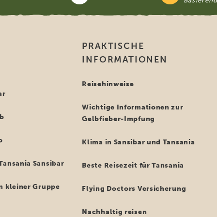
Basieren
PRAKTISCHE
INFORMATIONEN
i
Reisehinweise
ar
Wichtige Informationen zur
ub
Gelbfieber-Impfung
o
Klima in Sansibar und Tansania
Tansania Sansibar
Beste Reisezeit für Tansania
n kleiner Gruppe
Flying Doctors Versicherung
Nachhaltig reisen