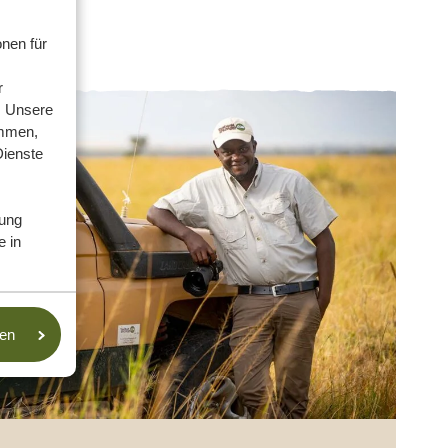
nen für
r
. Unsere
ammen,
Dienste
ung
e in
sen