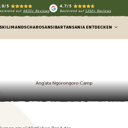
.9/5
4.7/5
asierend auf
4833+ Reviews
Basierend auf
1252+ Reviews
S
KILIMANDSCHARO
SANSIBAR
TANSANIA ENTDECKEN
Ang'ata Ngorongoro Camp