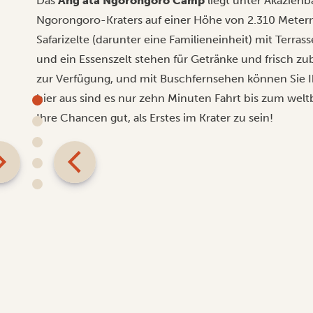
Das
Ang’ata Ngorongoro Camp
liegt unter Akazien
Ngorongoro-Kraters auf einer Höhe von 2.310 Meter
Safarizelte (darunter eine Familieneinheit) mit Terras
und ein Essenszelt stehen für Getränke und frisch zub
zur Verfügung, und mit Buschfernsehen können Sie Ihr
hier aus sind es nur zehn Minuten Fahrt bis zum we
Ihre Chancen gut, als Erstes im Krater zu sein!