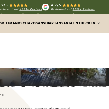
.9/5
4.7/5
asierend auf
4833+ Reviews
Basierend auf
1252+ Reviews
S
KILIMANDSCHARO
SANSIBAR
TANSANIA ENTDECKEN
Delete(Nungwi Inn Beach Cottages)
es)