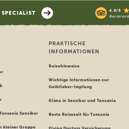
4.9/5
SPECIALIST
Basieren
PRAKTISCHE
INFORMATIONEN
i
Reisehinweise
ar
Wichtige Informationen zur
ub
Gelbfieber-Impfung
o
Klima in Sansibar und Tansania
Tansania Sansibar
Beste Reisezeit für Tansania
n kleiner Gruppe
Flying Doctors Versicherung