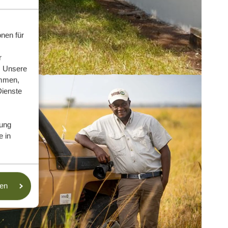
nen für
r
. Unsere
ammen,
Dienste
ung
e in
sen