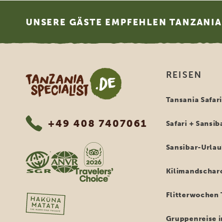
Footer
UNSERE GÄSTE EMPFEHLEN TANZANIA 
Tanzania Specialist
REISEN
Tansania Safar
+49 408 7407061
Safari + Sansib
Sansibar-Urla
Kilimandschar
Flitterwochen 
Gruppenreise i