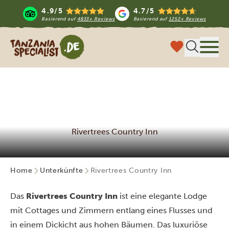
4.9/5
4.7/5
Basierend auf
4833+ Reviews
Basierend auf
1252+ Reviews
Tanzania Specialist
Menü
Rivertrees Country Inn
Home
Unterkünfte
Rivertrees Country Inn
Das
Rivertrees Country Inn
ist eine elegante Lodge
mit Cottages und Zimmern entlang eines Flusses und
in einem Dickicht aus hohen Bäumen. Das luxuriöse