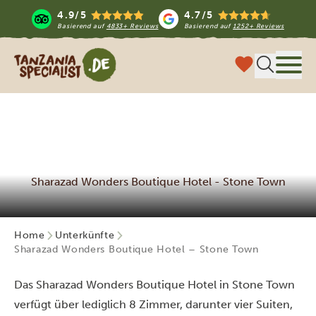
4.9/5
4.7/5
Basierend auf
4833+ Reviews
Basierend auf
1252+ Reviews
Tanzania Specialist
Menü
Sharazad Wonders Boutique Hotel - Stone Town
Home
Unterkünfte
Sharazad Wonders Boutique Hotel – Stone Town
Das Sharazad Wonders Boutique Hotel in Stone Town
verfügt über lediglich 8 Zimmer, darunter vier Suiten,