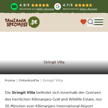
4.9/5
4.7/5
Basierend auf
4833+ Reviews
Basierend auf
1252+ Reviews
Tanzania Specialist
Menü
Siringit Villa
Home
Unterkünfte
Siringit Villa
Die
Siringit Villa
befindet sich innerhalb der Grenzen
des herrlichen Kilimanjaro Golf and Wildlife Estate, nur
30 Minuten vom Kilimanjaro International Airport