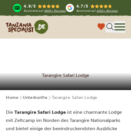
4.9/5
4.7/5
Basierend auf
4833+ Reviews
Basierend auf
1252+ Reviews
Tanzania Specialist
Menü
Tarangire Safari Lodge
Home
Unterkünfte
Tarangire Safari Lodge
Die
Tarangire Safari Lodge
ist eine charmante Lodge
mit Zeltcamp im Norden des Tarangire Nationalparks
und bietet einige der beeindruckendsten Ausblicke