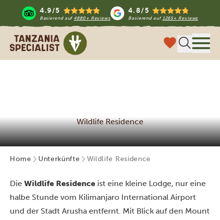
4.9/5
4.8/5
Basierend auf
4880+ Reviews
Basierend auf
1265+ Reviews
Tanzania Specialist
Menü
Wildlife Residence
Home
Unterkünfte
Wildlife Residence
Die
Wildlife Residence
ist eine kleine Lodge, nur eine
halbe Stunde vom Kilimanjaro International Airport
und der Stadt Arusha entfernt. Mit Blick auf den Mount