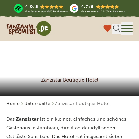
4.9/5
4.7/5
Basierend auf
4833+ Reviews
Basierend auf
1252+ Reviews
Tanzania Specialist
Menü
Zanzistar Boutique Hotel
Home
Unterkünfte
Zanzistar Boutique Hotel
Das
Zanzistar
ist ein kleines, einfaches und schönes
Gästehaus in Jambiani, direkt an der idyllischen
Ostküste Sansibars. Das Hotel hat insgesamt sieben