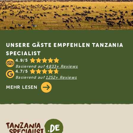
Footer
UNSERE GÄSTE EMPFEHLEN TANZANIA
SPECIALIST
4.9/5
Basierend auf
4833+ Reviews
4.7/5
Basierend auf
1252+ Reviews
MEHR LESEN
Tanzania Specialist