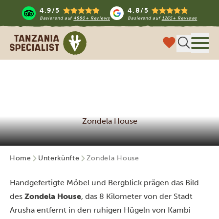
4.9/5
4.8/5
Basierend auf
4880+ Reviews
Basierend auf
1265+ Reviews
Tanzania Specialist
Menü
Zondela House
Home
Unterkünfte
Zondela House
Handgefertigte Möbel und Bergblick prägen das Bild
des
Zondela House
, das 8 Kilometer von der Stadt
Arusha entfernt in den ruhigen Hügeln von Kambi