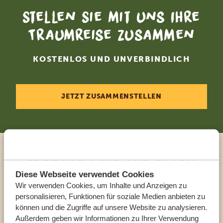
Stellen Sie mit uns Ihre
Traumreise zusammen
KOSTENLOS UND UNVERBINDLICH
JETZT ZUSAMMENSTELLEN
Sprechen Sie mit einem
Diese Webseite verwendet Cookies
Reiseberater
Wir verwenden Cookies, um Inhalte und Anzeigen zu
personalisieren, Funktionen für soziale Medien anbieten zu
UNSERE EXPERTEN HELFEN IHNEN GERN
können und die Zugriffe auf unsere Website zu analysieren.
Außerdem geben wir Informationen zu Ihrer Verwendung