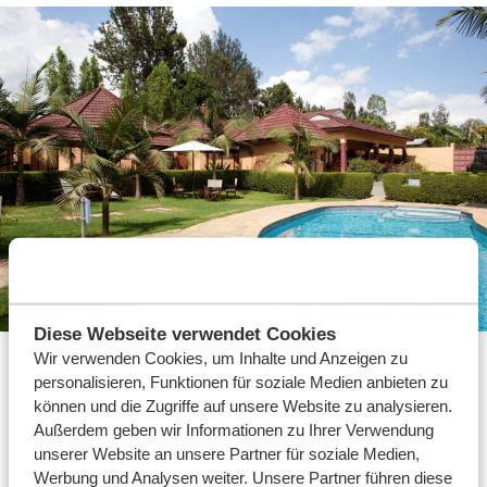
Diese Webseite verwendet Cookies
Silber
Wir verwenden Cookies, um Inhalte und Anzeigen zu
personalisieren, Funktionen für soziale Medien anbieten zu
Hotels und Lodges der Silber-Klasse sind komfortabel,
können und die Zugriffe auf unsere Website zu analysieren.
erschwinglich und garantieren Ihnen einen
Außerdem geben wir Informationen zu Ihrer Verwendung
angenehmen Aufenthalt in Tansania. Diese
unserer Website an unsere Partner für soziale Medien,
Werbung und Analysen weiter. Unsere Partner führen diese
Unterkünfte sind zwar weder luxuriös noch