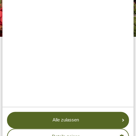
Gold
Unterkünfte der Gold-Klasse bieten Ihnen ein wenig
mehr Komfort und Luxus. Hier können Sie es sich in
wunderschön designten Zimmern gemütlich machen.
Neben himmlischen Betten haben Sie ein privates
Badezimmer plus Balkon oder Terrasse, von wo aus Sie
die traumhafte Umgebung genießen können. Freuen
Sie sich auf köstliches Essen entweder als Buffet oder à
la carte und hübsch angelegte Pools. Die Kirsche auf
Alle zulassen
der Sahnehaube? Je nach Lage können Sie Affen
beobachten, wie Sie rund um Ihre Lodge von Ast zu