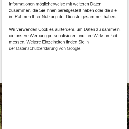
Informationen möglicherweise mit weiteren Daten
glamourös, aber gepflegt, gemütlich und mit allen
zusammen, die Sie ihnen bereitgestellt haben oder die sie
Must-haves wie bequemen Betten, privaten
im Rahmen Ihrer Nutzung der Dienste gesammelt haben.
Badezimmern mit Warmwasserduschen und schönen
Wir verwenden Cookies außerdem, um Daten zu sammeln,
Speisesälen ausgestattet. Meistens können Sie sich an
die unsere Werbung personalisieren und ihre Wirksamkeit
einem reichhaltigen Buffet bedienen oder sich im
messen. Weitere Einzelheiten finden Sie in
Pool abkühlen. Allerdings kann es gut sein, dass das
der
Datenschutzerklärung von Google
.
Internet hier und da nicht das Beste oder gar nicht
vorhanden ist – da die Lodges allerdings in
wunderschönen Gegenden liegen, ist das absolut
okay.