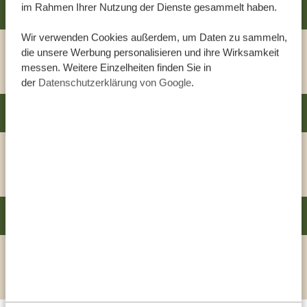
im Rahmen Ihrer Nutzung der Dienste gesammelt haben.
CHANYA LODGE BY ARDHI AFRICA
SILBER
Wir verwenden Cookies außerdem, um Daten zu sammeln,
die unsere Werbung personalisieren und ihre Wirksamkeit
HOTEL ANZEIGEN
messen. Weitere Einzelheiten finden Sie in
der
Datenschutzerklärung von Google
.
SHOSE CHALETS
GOLD
HOTEL ANZEIGEN
THE KILIMANJARO LUXURY CAMP
PLATIN
HOTEL ANZEIGEN