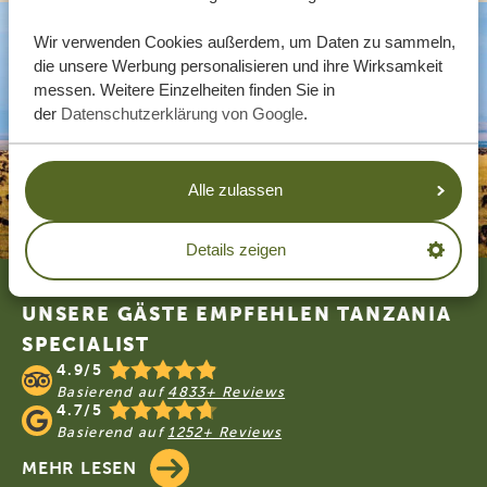
Wir verwenden Cookies außerdem, um Daten zu sammeln,
die unsere Werbung personalisieren und ihre Wirksamkeit
messen. Weitere Einzelheiten finden Sie in
der
Datenschutzerklärung von Google
.
Alle zulassen
Details zeigen
Footer
UNSERE GÄSTE EMPFEHLEN TANZANIA
SPECIALIST
4.9/5
Basierend auf
4833+ Reviews
4.7/5
Basierend auf
1252+ Reviews
MEHR LESEN