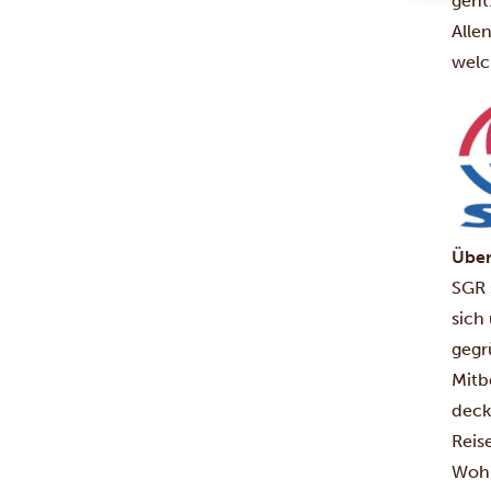
geht
Alle
welc
Über
SGR 
sich
gegr
Mitb
deck
Reis
Wohn