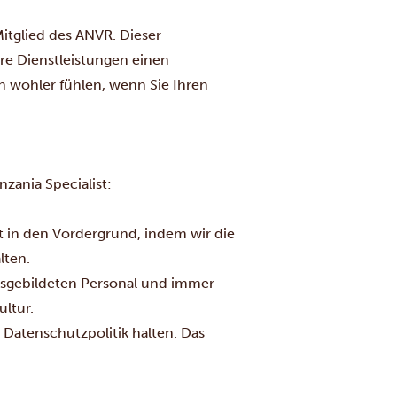
Mitglied des ANVR. Dieser
ere Dienstleistungen einen
h wohler fühlen, wenn Sie Ihren
zania Specialist:
 in den Vordergrund, indem wir die
lten.
ausgebildeten Personal und immer
ultur.
e Datenschutzpolitik halten. Das
ustimmung verwenden können.
fassender Haftpflichtversicherung