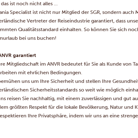
das ist noch nicht alles …
ania Specialist ist nicht nur Mitglied der SGR, sondern auch 
erländische Vertreter der Reiseindustrie garantiert, dass uns
immten Qualitätsstandard einhalten. So können Sie sich noc
murlaub bei uns buchen!
ANVR garantiert
re Mitgliedschaft im ANVR bedeutet für Sie als Kunde von Tan
arbeiten mit ehrlichen Bedingungen.
bemühen uns um Ihre Sicherheit und stellen Ihre Gesundheit
erländischen Sicherheitsstandards so weit wie möglich einha
uns reisen Sie nachhaltig, mit einem zuverlässigen und gut 
dem größten Respekt für die lokale Bevölkerung, Natur und K
respektieren Ihre Privatsphäre, indem wir uns an eine streng
utet, dass wir Ihre persönlichen Daten nicht ohne Ihre Z
hwerden werden mit Unterstützung des ANVR und dessen um