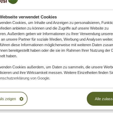
Webseite verwendet Cookies
wenden Cookies, um Inhalte und Anzeigen zu personalisieren, Funktio
funktioniert das?
 Medien anbieten zu können und die Zugriffe auf unsere Website zu
eren. Außerdem geben wir Informationen zu Ihrer Verwendung unsere
ania Specialist ist Mitglied des SGR, einer niederländischen 
 an unsere Partner für soziale Medien, Werbung und Analysen weiter
ekasse von Individualreisenden schützt. Als Mitglied zahlen wi
 führen diese Informationen möglicherweise mit weiteren Daten zus
Kunde bedeutet dies, dass Ihre Reisekasse im Falle finanziell
ihnen bereitgestellt haben oder die sie im Rahmen Ihrer Nutzung der 
lt haben.
er ist. So können Sie Ihren Urlaub bei uns buchen, ohne si
Garantie in Zahlen:
wenden Cookies außerdem, um Daten zu sammeln, die unsere Werb
 als zwei Millionen Buchungen pro Jahr haben eine SGR-Gar
isieren und ihre Wirksamkeit messen. Weitere Einzelheiten finden Si
SGR hat über 250.000 Reisenden geholfen.
enschutzerklärung von Google
.
SGR hat über 100 Millionen Euro ausgezahlt.
SGR garantiert
Rückerstattung von Anzahlungen bzw. die Garantie für die Fo
ils zeigen
Alle zulas
hrscheinlichen Fall, dass Tanzania Specialist in finanzielle S