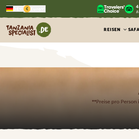
4
€
DE
Euro
B
Tanzania Specialist
REISEN
SAF
**Preise pro Person i