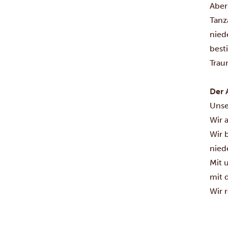
Aber 
Tanz
nied
best
Trau
Der 
Unse
Wir 
Wir 
nied
Mit 
mit 
Wir 
bede
Besc