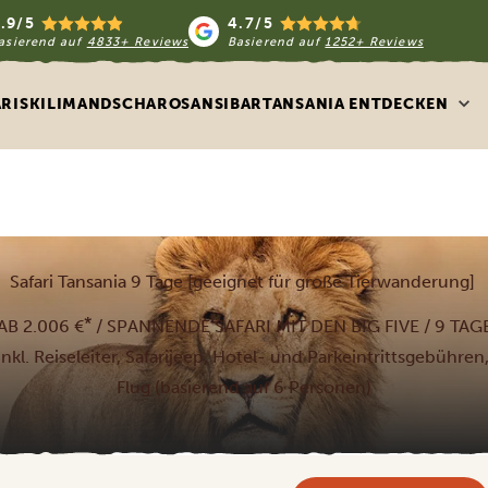
.9/5
4.7/5
asierend auf
4833+ Reviews
Basierend auf
1252+ Reviews
ARIS
KILIMANDSCHARO
SANSIBAR
TANSANIA ENTDECKEN
Safari Tansania 9 Tage [geeignet für große Tierwanderung]
*
AB 2.006 €
/ SPANNENDE SAFARI MIT DEN BIG FIVE / 9 TAG
nkl. Reiseleiter, Safarijeep, Hotel- und Parkeintrittsgebühren,
Flug (basierend auf 6 Personen)