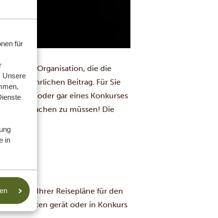
nen für
r
Non-Profit-Organisation, die die
. Unsere
r einen jährlichen Beitrag. Für Sie
ammen,
er Probleme oder gar eines Konkurses
Dienste
ch Sorgen machen zu müssen! Die
ung
antie.
e in
rtsetzung Ihrer Reisepläne für den
sen
chwierigkeiten gerät oder in Konkurs