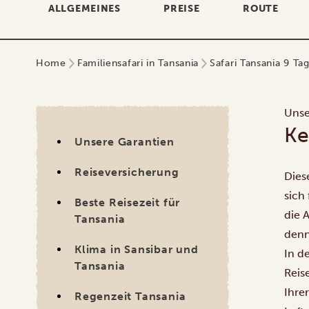
ALLGEMEINES
PREISE
ROUTE
Home
Familiensafari in Tansania
Safari Tansania 9 T
Unse
Ke
Unsere Garantien
Reiseversicherung
Dies
sich
Beste Reisezeit für
die 
Tansania
denn
Klima in Sansibar und
In d
Tansania
Reis
Ihre
Regenzeit Tansania