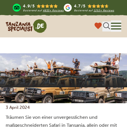
4.9/5
4.7/5
Basierend auf
4833+ Reviews
Basierend auf
1252+ Reviews
Tanzania Specialist
Menü
Deutschsprachige Safari in Tansania
Home
Blog
Deutschsprachige Safari in Tansania
3 April 2024
Träumen Sie von einer unvergesslichen und
maßgeschneiderten Safari in Tansania, allein oder mit