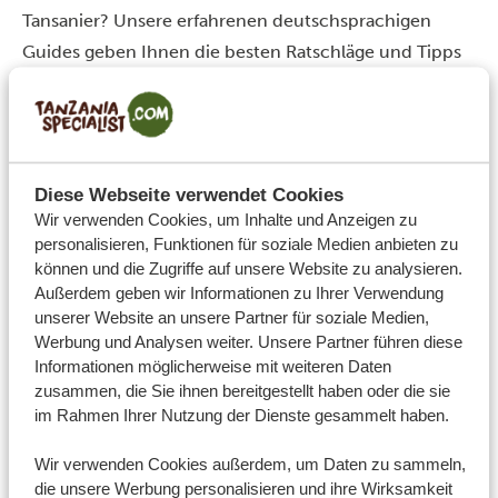
Tansanier? Unsere erfahrenen deutschsprachigen
Guides geben Ihnen die besten Ratschläge und Tipps
zur Flora und Fauna des Landes. Sie wissen, wo sich die
Tiere zu welcher Tageszeit aufhalten, und sie kennen
die besten Orte zur Beobachtung.
Mehr noch, mit einem einheimischen Guide lernen Sie
Diese Webseite verwendet Cookies
auch die Menschen vor Ort kennen. Bei einem
Wir verwenden Cookies, um Inhalte und Anzeigen zu
geselligen Essen am Abend nach der Safari haben Sie
personalisieren, Funktionen für soziale Medien anbieten zu
können und die Zugriffe auf unsere Website zu analysieren.
die Gelegenheit, mehr über das Land und das Leben
Außerdem geben wir Informationen zu Ihrer Verwendung
der Einheimischen zu erfahren. Sie knüpfen Kontakte
unserer Website an unsere Partner für soziale Medien,
und lernen mehr übereinander. An diese
Werbung und Analysen weiter. Unsere Partner führen diese
bereichernden Momente werden Sie sich noch lange
Informationen möglicherweise mit weiteren Daten
zusammen, die Sie ihnen bereitgestellt haben oder die sie
erinnern!
im Rahmen Ihrer Nutzung der Dienste gesammelt haben.
Tauchen Sie in die tansanische Kultur ein
Möchten Sie die lokale Kultur entdecken? Ihr
Wir verwenden Cookies außerdem, um Daten zu sammeln,
deutschsprachiger Guide führt Sie gern zu den
die unsere Werbung personalisieren und ihre Wirksamkeit