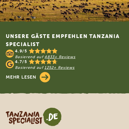
Footer
UNSERE GÄSTE EMPFEHLEN TANZANIA
SPECIALIST
4.9/5
Basierend auf
4833+ Reviews
4.7/5
Basierend auf
1252+ Reviews
MEHR LESEN
Tanzania Specialist