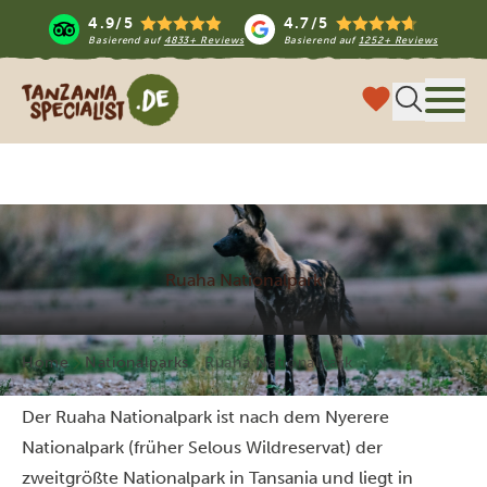
4.9/5
4.7/5
Basierend auf
4833+ Reviews
Basierend auf
1252+ Reviews
Tanzania Specialist
Menü
Ruaha Nationalpark
Home
Nationalparks
Ruaha Nationalpark
Der Ruaha Nationalpark ist nach dem Nyerere
Nationalpark (früher
Selous Wildreservat)
der
zweitgrößte
Nationalpark
in Tansania und liegt in