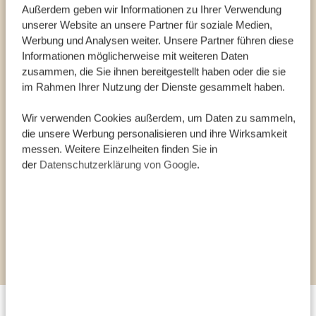
Außerdem geben wir Informationen zu Ihrer Verwendung
Hyänen
unserer Website an unsere Partner für soziale Medien,
RUAHA NATIONALPARK FAKTEN
Werbung und Analysen weiter. Unsere Partner führen diese
Informationen möglicherweise mit weiteren Daten
Fläche von 20.000 km²
zusammen, die Sie ihnen bereitgestellt haben oder die sie
Zweitgrößter Nationalpark Tansanias
im Rahmen Ihrer Nutzung der Dienste gesammelt haben.
Great Ruaha River
Wir verwenden Cookies außerdem, um Daten zu sammeln,
HIGHLIGHTS IN RUAHA
die unsere Werbung personalisieren und ihre Wirksamkeit
messen. Weitere Einzelheiten finden Sie in
Über 1.650 Pflanzenarten
der
Datenschutzerklärung von Google
.
Größte Elefantenpopulation
Fast 10 % der afrikanischen Löwenpopulation
Gefährdete Afrikanische Wildhunde
Paradies für Vogelliebhaber