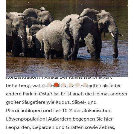
Tierwelt im Ruaha Nationalpark
Ruaha hat eine riesige Population afrikanischer
Elefanten. Einige halten diese für die größte
Konzentration in Afrika! Der Ruaha Nationalpark
beherbergt wahrscheinlich mehr Elefanten als jeder
andere Park in Ostafrika. Er ist auch die Heimat anderer
großer Säugetiere wie Kudus, Säbel- und
Pferdeantilopen und fast 10 % der afrikanischen
Löwenpopulation! Außerdem begegnen Sie hier
Leoparden, Geparden und Giraffen sowie Zebras,