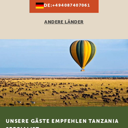
DE:
+494087407061
ANDERE LÄNDER
Footer
UNSERE GÄSTE EMPFEHLEN TANZANIA