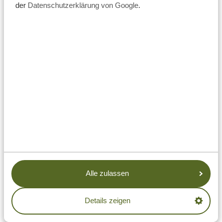
der
Datenschutzerklärung von Google
.
ERFÜLLEN SIE SICH IHREN
TRAUMURLAUB MIT
TANZANIA SPECIALIST.
Maßgeschneiderte, private Reise
Unverbindliche Reiseanfrage
Bestpreisgarantie
Erstklassiger Service
Antwort innerhalb von 24 Stunden
Alle zulassen
Wir kümmern uns um alles
DAS SAGEN UNSERE GÄSTE:
Details zeigen