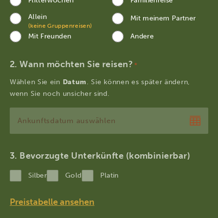
Flitterwochen
Familienreise
Allein
Mit meinem Partner
(keine Gruppenreisen)
Mit Freunden
Andere
Wann möchten Sie reisen?
*
Wählen Sie ein
Datum
. Sie können es später ändern,
wenn Sie noch unsicher sind.
TT
Punkt
MM
Bevorzugte Unterkünfte (kombinierbar)
Punkt
Silber
Gold
Platin
JJJJ
Preistabelle ansehen