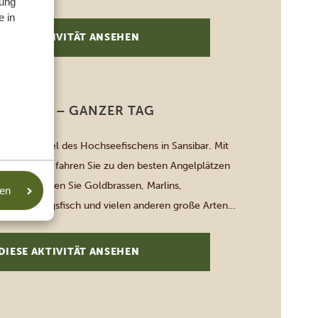
ung
linie mit Unterwasserfenstern, durch die Sie das Riff
e in
em Sitz aus erkunden können!
DIESE AKTIVITÄT ANSEHEN
ISCHEN – GANZER TAG
 Nervenkitzel des Hochseefischens in Sansibar. Mit
n Besatzung fahren Sie zu den besten Angelplätzen
ean, an denen Sie Goldbrassen, Marlins,
sen
fisch, Königsfisch und vielen anderen große Arten
Das tief türkisfarbene Wasser Sansibars, der blaue
opischen Temperaturen und das Plätschern der
DIESE AKTIVITÄT ANSEHEN
des Bootes […]