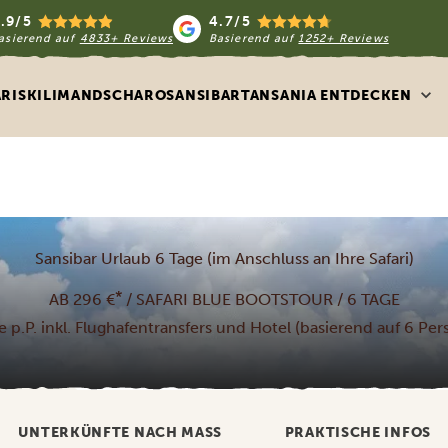
.9/5
4.7/5
asierend auf
4833+ Reviews
Basierend auf
1252+ Reviews
ARIS
KILIMANDSCHARO
SANSIBAR
TANSANIA ENTDECKEN
Sansibar Urlaub 6 Tage (im Anschluss an Ihre Safari)
*
AB 296 €
/ SAFARI BLUE BOOTSTOUR / 6 TAGE
e p.P. inkl. Flughafentransfers und Hotel (basierend auf 6 Pe
UNTERKÜNFTE NACH MASS
PRAKTISCHE INFOS