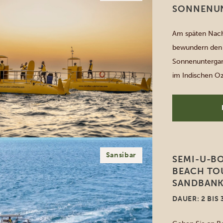
SONNENU
Am späten Nach
bewundern den
Sonnenuntergan
im Indischen Oz
Sobald es dunkel
der Sie den von
Meeresboden b
Sansibar
SEMI-U-BO
BEACH TO
SANDBAN
DAUER: 2 BIS