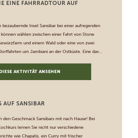
IE EINE FAHRRADTOUR AUF
e bezaubernde Insel Sansibar bei einer aufregenden
e können wählen zwischen einer Fahrt von Stone
Gewürzfarm und einem Wald oder eine von zwei
orffahrten um Jambiani an der Ostküste. Eine davon
n Besuch der Kuza-Höhle, die sich perfekt für ein
ad eignet. Bei allen Touren erkunden […]
DIESE AKTIVITÄT ANSEHEN
 AUF SANSIBAR
h den Geschmack Sansibars mit nach Hause! Bei
ochkurs lernen Sie nicht nur verschiedene
richte wie Chapatis, ein Curry mit frischer