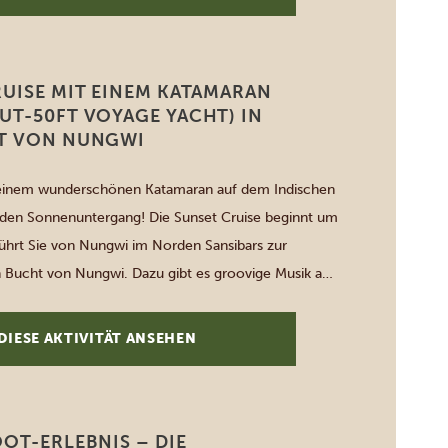
uch […]
RUISE MIT EINEM KATAMARAN
UT-50FT VOYAGE YACHT) IN
T VON NUNGWI
 einem wunderschönen Katamaran auf dem Indischen
 den Sonnenuntergang! Die Sunset Cruise beginnt um
ührt Sie von Nungwi im Norden Sansibars zur
Bucht von Nungwi. Dazu gibt es groovige Musik aus
m und natürlich eiskalte Getränke! Während der
stliche Meeresfrüchte-Snacks zubereitet und Ihnen
DIESE AKTIVITÄT ANSEHEN
OT-ERLEBNIS – DIE