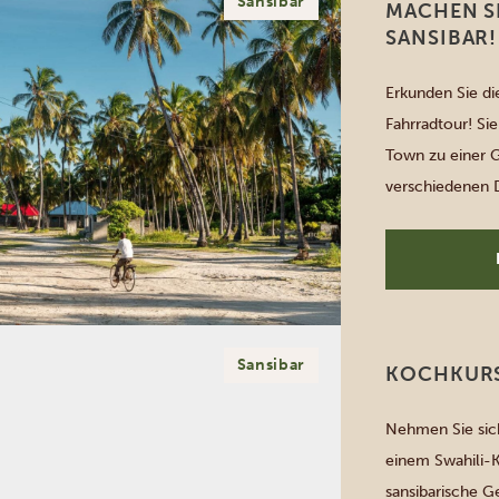
Sansibar
MACHEN S
SANSIBAR!
Erkunden Sie di
Fahrradtour! Si
Town zu einer 
verschiedenen D
beinhaltet eine
erfrischendes B
Sansibar
KOCHKURS
Nehmen Sie sic
einem Swahili-K
sansibarische Ge