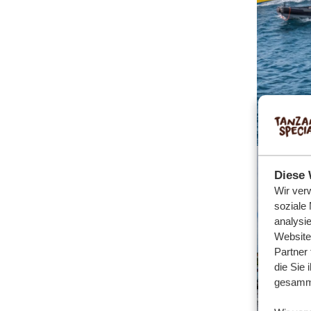
Diese 
Wir ver
soziale
analysi
Website
Partner
die Sie 
gesamme