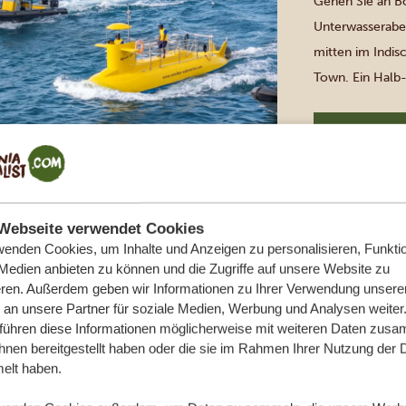
Gehen Sie an Bo
Unterwasserabe
mitten im Indis
Town. Ein Halb
unter der Wasser
bequem von Ihr
[…]
Sansibar
Webseite verwendet Cookies
SEMI-U-BO
wenden Cookies, um Inhalte und Anzeigen zu personalisieren, Funktio
KLASSISCH
 Medien anbieten zu können und die Zugriffe auf unsere Website zu
RIFF
eren. Außerdem geben wir Informationen zu Ihrer Verwendung unsere
 an unsere Partner für soziale Medien, Werbung und Analysen weiter
Gehen Sie an Bo
 führen diese Informationen möglicherweise mit weiteren Daten zus
Unterwasserabe
ihnen bereitgestellt haben oder die sie im Rahmen Ihrer Nutzung der 
lt haben.
mitten im Indis
Town. Ein Halb