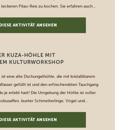
leckeren Pilau-Reis zu kochen. Sie erfahren auch
ansibarische Lebensweise, da Sie zunächst auf dem
utaten einkaufen und wie Sie die exotischen
DIESE AKTIVITÄT ANSEHEN
]
ER KUZA-HÖHLE MIT
LEM KULTURWORKSHOP
ist eine alte Dschungelhöhle, die mit kristallklarem
Wasser gefüllt ist und den erfrischendsten Tauchgang
du je erlebt hast! Die Umgebung der Höhle ist voller
lobusaffen, bunter Schmetterlinge, Vögel und
 Tour beinhaltet eine Erklärung zur geologischen
Höhle. Eine Kombination mit einem Swahili-
DIESE AKTIVITÄT ANSEHEN
ittagessen, einem Trommel- und […]