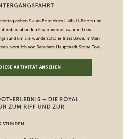
NTERGANGSFAHRT
mittag gehen Sie an Bord eines Halb-U-Boots und
 atemberaubenden Feuerhimmel während des
gs rund um die wunderschöne Insel Bawe, mitten
ean, westlich von Sansibars Hauptstadt Stone Town.
 ist, können Sie eine faszinierende Fahrt erleben, bei
 den LED-Lichtern des Schiffes beleuchteten
DIESE AKTIVITÄT ANSEHEN
eobachten […]
OT-ERLEBNIS – DIE ROYAL
UR ZUM RIFF UND ZUR
K
 3 STUNDEN