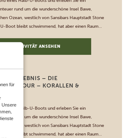
rd eines Halb-U-Boots und erleben Sie ein
nteuer rund um die wunderschöne Insel Bawe,
chen Ozean, westlich von Sansibars Hauptstadt Stone
-U-Boot bleibt schwimmend, hat aber einen Raum
linie mit Unterwasserfenstern, durch die Sie das Riff
em Sitz aus erkunden können! Im Anschluß bringt
DIESE AKTIVITÄT ANSEHEN
OT-ERLEBNIS – DIE
nen für
E RIFFTOUR – KORALLEN &
r
. Unsere
rd eines Halb-U-Boots und erleben Sie ein
ammen,
nteuer rund um die wunderschöne Insel Bawe,
Dienste
chen Ozean, westlich von Sansibars Hauptstadt Stone
-U-Boot bleibt schwimmend, hat aber einen Raum