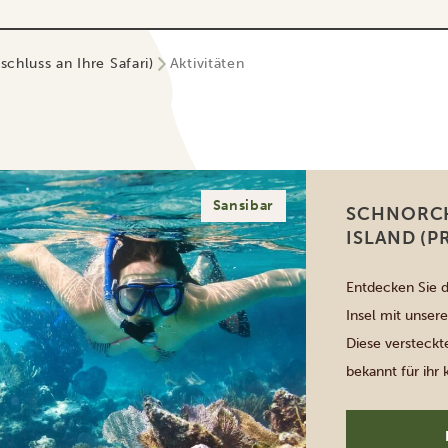
schluss an Ihre Safari)
Aktivitäten
Sansibar
SCHNORC
ISLAND (P
Entdecken Sie 
Insel mit unser
Diese versteckte
bekannt für ihr 
darunter bunte K
erfahrenen Guid