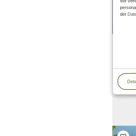
Wir ver
personal
der
Dat
Deta