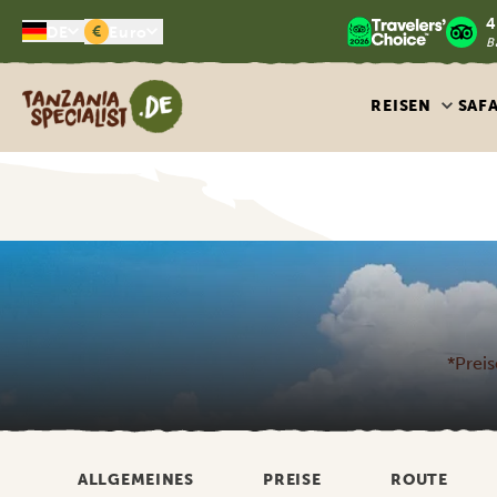
4
€
DE
Euro
B
Tanzania Specialist
REISEN
SAF
*Preis
ALLGEMEINES
PREISE
ROUTE