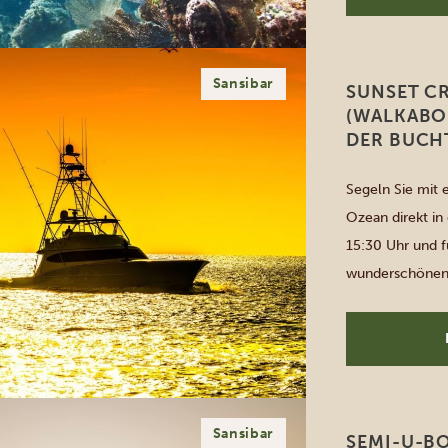
Anfängern als a
Sansibar
SUNSET C
(WALKABO
DER BUCH
Segeln Sie mit
Ozean direkt in
15:30 Uhr und f
wunderschönen 
dem Soundsyste
Fahrt werden kö
[…]
Sansibar
SEMI-U-BO