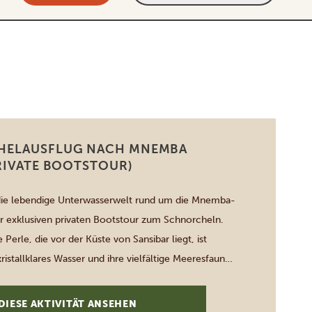
HELAUSFLUG NACH MNEMBA
RIVATE BOOTSTOUR)
die lebendige Unterwasserwelt rund um die Mnemba-
er exklusiven privaten Bootstour zum Schnorcheln.
 Perle, die vor der Küste von Sansibar liegt, ist
kristallklares Wasser und ihre vielfältige Meeresfauna,
orallenriffe und verspielte Delfine. Unsere
es sorgen für ein persönliches Erlebnis, das sowohl
DIESE AKTIVITÄT ANSEHEN