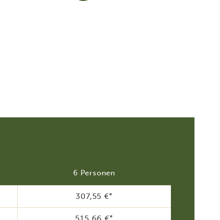
6 Personen
307,55 €
*
515,66 €
*