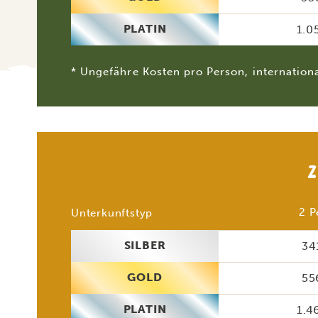
PLATIN
1.0
* Ungefähre Kosten pro Person, internationa
Z
2 P
Unterkunftstyp
SILBER
34
GOLD
55
PLATIN
1.4