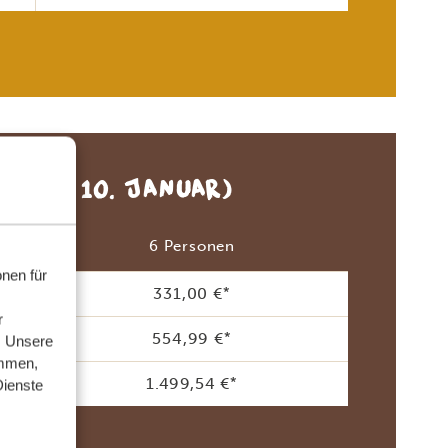
BER - 10. JANUAR)
6 Personen
nen für
331,00 €
*
r
554,99 €
*
. Unsere
ammen,
1.499,54 €
*
Dienste