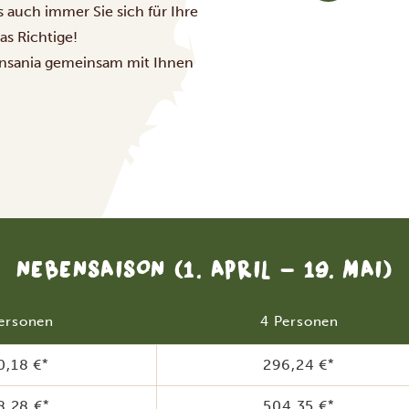
auch immer Sie sich für Ihre
as Richtige!
Tansania gemeinsam mit Ihnen
NEBENSAISON
(1. APRIL - 19. MAI)
ersonen
4 Personen
0,18 €
*
296,24 €
*
8,28 €
*
504,35 €
*