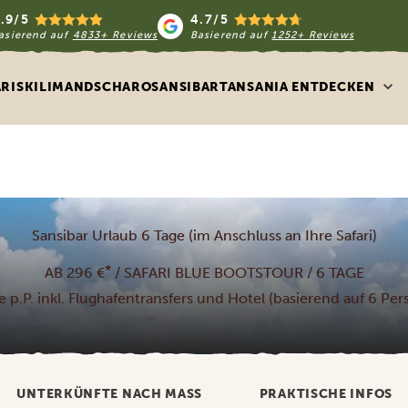
.9/5
4.7/5
asierend auf
4833+ Reviews
Basierend auf
1252+ Reviews
ARIS
KILIMANDSCHARO
SANSIBAR
TANSANIA ENTDECKEN
Sansibar Urlaub 6 Tage (im Anschluss an Ihre Safari)
*
AB 296 €
/ SAFARI BLUE BOOTSTOUR / 6 TAGE
e p.P. inkl. Flughafentransfers und Hotel (basierend auf 6 Pe
UNTERKÜNFTE NACH MASS
PRAKTISCHE INFOS