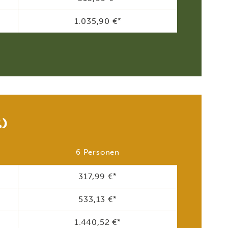
1.035,90 €
*
R)
6 Personen
317,99 €
*
533,13 €
*
1.440,52 €
*