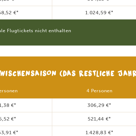
58,52 €
*
1.024,59 €
*
le Flugtickets nicht enthalten
WISCHENSAISON
(DAS RESTLICHE JAH
ersonen
4 Personen
1,38 €
*
306,29 €
*
6,52 €
*
521,44 €
*
63,91 €
*
1.428,83 €
*