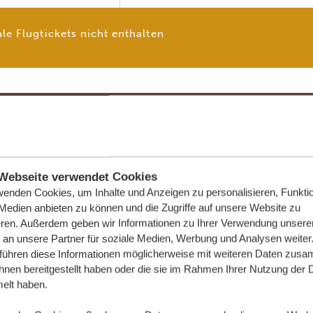
le Flugtickets nicht enthalten
 + AUGUST + SEPTEMBER + 20. DEZEM
ersonen
4 Personen
Webseite verwendet Cookies
wenden Cookies, um Inhalte und Anzeigen zu personalisieren, Funktio
5,35 €
*
318,83 €
*
 Medien anbieten zu können und die Zugriffe auf unsere Website zu
eren. Außerdem geben wir Informationen zu Ihrer Verwendung unsere
9,33 €
*
542,82 €
*
 an unsere Partner für soziale Medien, Werbung und Analysen weiter
 führen diese Informationen möglicherweise mit weiteren Daten zus
23,89 €
*
1.487,37 €
*
ihnen bereitgestellt haben oder die sie im Rahmen Ihrer Nutzung der 
lt haben.
le Flugtickets nicht enthalten