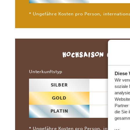
* Ungefähre Kosten pro Person, internationa
HOCHSAISON
(JULI
2 P
Unterkunftstyp
Diese 
Wir ver
SILBER
35
soziale
analysi
GOLD
57
Website
Partner
PLATIN
1.5
die Sie 
gesamme
* Ungefähre Kosten pro Person, internationa