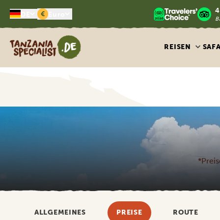
4
€
DE
Euro
B
Tanzania Specialist
REISEN
SAF
*Preis
ALLGEMEINES
PREISE
ROUTE