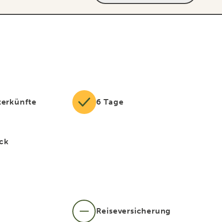
terkünfte
6 Tage
ck
E
Reiseversicherung