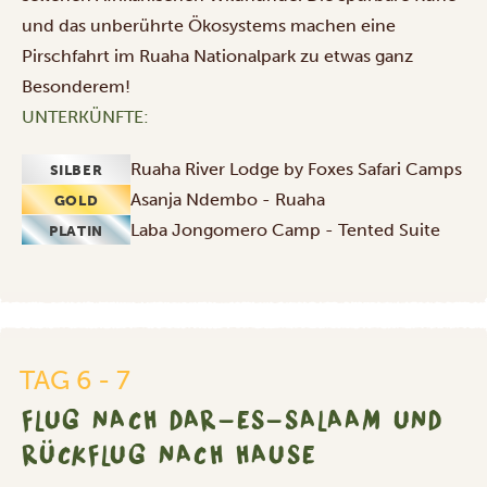
und das unberührte Ökosystems machen eine
Pirschfahrt im Ruaha Nationalpark zu etwas ganz
Besonderem!
UNTERKÜNFTE:
Ruaha River Lodge by Foxes Safari Camps
SILBER
Asanja Ndembo - Ruaha
GOLD
Laba Jongomero Camp - Tented Suite
PLATIN
Flug
nach
Dar-
es-
Salaam
TAG 6 - 7
und
Rückflug
FLUG NACH DAR-ES-SALAAM UND
nach
RÜCKFLUG NACH HAUSE
Hause