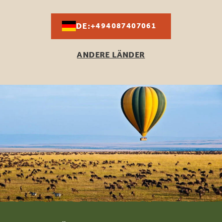
DE:
+494087407061
ANDERE LÄNDER
Footer