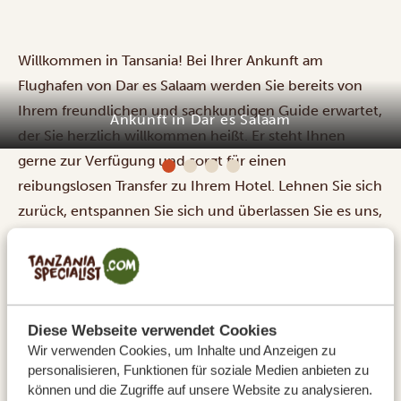
Willkommen in Tansania! Bei Ihrer Ankunft am
Flughafen von Dar es Salaam werden Sie bereits von
Ihrem freundlichen und sachkundigen Guide erwartet,
Ankunft in Dar es Salaam
der Sie herzlich willkommen heißt. Er steht Ihnen
gerne zur Verfügung und sorgt für einen
reibungslosen Transfer zu Ihrem Hotel. Lehnen Sie sich
zurück, entspannen Sie sich und überlassen Sie es uns,
sich um alles weitere zu kümmern. Wir wünschen
Ihnen einen unvergesslichen Aufenthalt in Tansania.
UNTERKÜNFTE:
Amariah Hotel - Mikocheni
Diese Webseite verwendet Cookies
SILBER
Wir verwenden Cookies, um Inhalte und Anzeigen zu
Southern Sun Dar es Salaam
GOLD
personalisieren, Funktionen für soziale Medien anbieten zu
Dar Es Salaam Serena Hotel
PLATIN
können und die Zugriffe auf unsere Website zu analysieren.