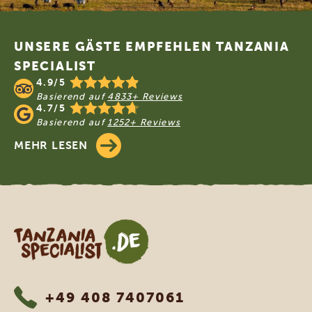
Footer
UNSERE GÄSTE EMPFEHLEN TANZANIA
SPECIALIST
4.9/5
Basierend auf
4833+ Reviews
4.7/5
Basierend auf
1252+ Reviews
MEHR LESEN
Tanzania Specialist
+49 408 7407061