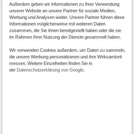
Außerdem geben wir Informationen zu Ihrer Verwendung
unserer Website an unsere Partner für soziale Medien,
Werbung und Analysen weiter. Unsere Partner führen diese
Informationen möglicherweise mit weiteren Daten
Aber das ist noch nicht alles …
zusammen, die Sie ihnen bereitgestellt haben oder die sie
Tanzania Specialist ist nicht nur Mitglied der SGR,
im Rahmen Ihrer Nutzung der Dienste gesammelt haben.
sondern auch Mitglied des ANVR. Dieser
niederländische Vertreter der Reiseindustrie
Wir verwenden Cookies außerdem, um Daten zu sammeln,
die unsere Werbung personalisieren und ihre Wirksamkeit
garantiert, dass unsere Dienstleistungen einen
messen. Weitere Einzelheiten finden Sie in
bestimmten Qualitätsstandard einhalten. So können
der
Datenschutzerklärung von Google
.
Sie sich noch wohler fühlen, wenn Sie Ihren
Traumurlaub bei uns buchen!
Der ANVR garantiert
Unsere Mitgliedschaft im ANVR bedeutet für Sie als
Kunde von Tanzania Specialist:
Wir arbeiten mit ehrlichen Bedingungen.
Wir bemühen uns um Ihre Sicherheit und stellen Ihre